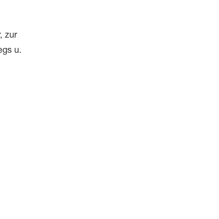
, zur
egs u.