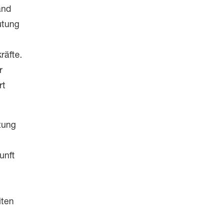
and
utung
räfte.
r
rt
tung
unft
iten